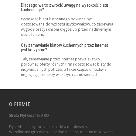
Dlaczego warto zwrócić uwagę na wysokość blatu
kuchennego?
Wysokość blatu kuchennego powinna być
dostosowana do wzrostu użytkowników, co zapewnia
wygodę pracy i chroni kręgosłup przed nadmiernym
obciążeniem.
Czy zamawianie blatów kuchennych przez internet
jest korzystne?
Tak, zamawianie przez internet pozwala łatwo
porównać oferty różnych firm i dostosować blaty do
indywidualnych potrzeb, a także często umożliwia
negocjację cen przy większych zamówieniach.
O FIRMIE
Strefa Płyt Gdańsk ABO
Dystrybucja płyt oraz akcesoriów meblowych.
Wszelkie usługi stolarskie. Jedno miejsce, multum możliwości.