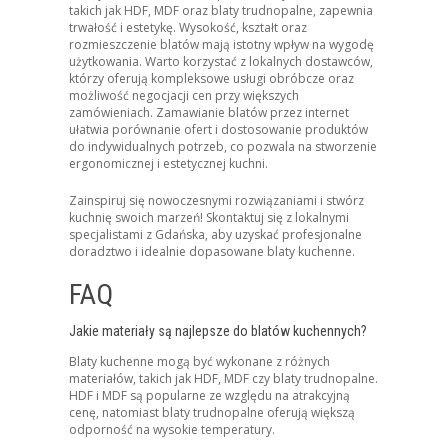
takich jak HDF, MDF oraz blaty trudnopalne, zapewnia
trwałość i estetykę. Wysokość, kształt oraz
rozmieszczenie blatów mają istotny wpływ na wygodę
użytkowania. Warto korzystać z lokalnych dostawców,
którzy oferują kompleksowe usługi obróbcze oraz
możliwość negocjacji cen przy większych
zamówieniach. Zamawianie blatów przez internet
ułatwia porównanie ofert i dostosowanie produktów
do indywidualnych potrzeb, co pozwala na stworzenie
ergonomicznej i estetycznej kuchni.
Zainspiruj się nowoczesnymi rozwiązaniami i stwórz
kuchnię swoich marzeń! Skontaktuj się z lokalnymi
specjalistami z Gdańska, aby uzyskać profesjonalne
doradztwo i idealnie dopasowane blaty kuchenne.
FAQ
Jakie materiały są najlepsze do blatów kuchennych?
Blaty kuchenne mogą być wykonane z różnych
materiałów, takich jak HDF, MDF czy blaty trudnopalne.
HDF i MDF są popularne ze względu na atrakcyjną
cenę, natomiast blaty trudnopalne oferują większą
odporność na wysokie temperatury.