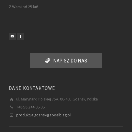
Z Wami od 25 lat!
NAPISZ DO NAS
DANE KONTAKTOWE
ul. Marynarki Polskiej 75A, 80-405 Gdańsk, Polska
+48 58 344 06 06
produkcja.gdansk@aboelblag.pl