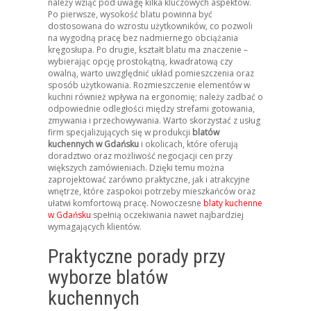
należy wziąć pod uwagę kilka kluczowych aspektów.
Po pierwsze, wysokość blatu powinna być
dostosowana do wzrostu użytkowników, co pozwoli
na wygodną pracę bez nadmiernego obciążania
kręgosłupa. Po drugie, kształt blatu ma znaczenie –
wybierając opcję prostokątną, kwadratową czy
owalną, warto uwzględnić układ pomieszczenia oraz
sposób użytkowania. Rozmieszczenie elementów w
kuchni również wpływa na ergonomię; należy zadbać o
odpowiednie odległości między strefami gotowania,
zmywania i przechowywania. Warto skorzystać z usług
firm specjalizujących się w produkcji
blatów
kuchennych w Gdańsku
i okolicach, które oferują
doradztwo oraz możliwość negocjacji cen przy
większych zamówieniach. Dzięki temu można
zaprojektować zarówno praktyczne, jak i atrakcyjne
wnętrze, które zaspokoi potrzeby mieszkańców oraz
ułatwi komfortową pracę. Nowoczesne
blaty kuchenne
w Gdańsku
spełnią oczekiwania nawet najbardziej
wymagających klientów.
Praktyczne porady przy
wyborze blatów
kuchennych