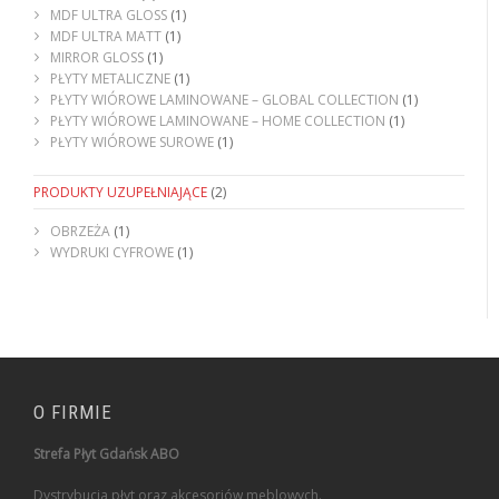
MDF ULTRA GLOSS
(1)
MDF ULTRA MATT
(1)
MIRROR GLOSS
(1)
PŁYTY METALICZNE
(1)
PŁYTY WIÓROWE LAMINOWANE – GLOBAL COLLECTION
(1)
PŁYTY WIÓROWE LAMINOWANE – HOME COLLECTION
(1)
PŁYTY WIÓROWE SUROWE
(1)
PRODUKTY UZUPEŁNIAJĄCE
(2)
OBRZEŻA
(1)
WYDRUKI CYFROWE
(1)
O FIRMIE
Strefa Płyt Gdańsk ABO
Dystrybucja płyt oraz akcesoriów meblowych.