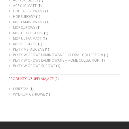
ACRYLIC GLOSS
(1)
ACRYLIC MATT
(1)
HDF LAKIEROWANY
(1)
HDF SUROWY
(1)
MDF LAMINOWANY
(1)
MDF SUROWY
(1)
MDF ULTRA GLOSS
(1)
MDF ULTRA MATT
(1)
MIRROR GLOSS
(1)
PŁYTY METALICZNE
(1)
PŁYTY WIÓROWE LAMINOWANE – GLOBAL COLLECTION
(1)
PŁYTY WIÓROWE LAMINOWANE – HOME COLLECTION
(1)
PŁYTY WIÓROWE SUROWE
(1)
PRODUKTY UZUPEŁNIAJĄCE
(2)
OBRZEŻA
(1)
WYDRUKI CYFROWE
(1)