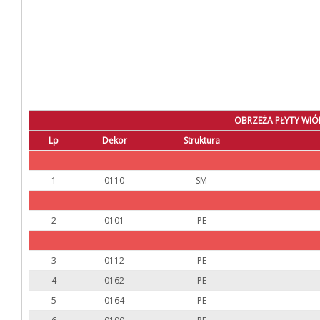
OBRZEŻA PŁYTY WIÓ
Lp
Dekor
Struktura
1
0110
SM
2
0101
PE
3
0112
PE
4
0162
PE
5
0164
PE