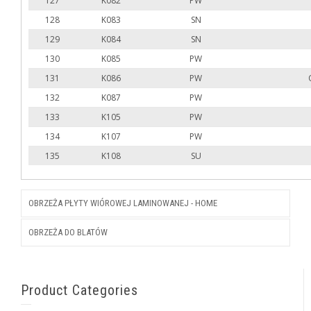
127
K082
PW
128
K083
SN
129
K084
SN
130
K085
PW
131
K086
PW
132
K087
PW
133
K105
PW
134
K107
PW
135
K108
SU
OBRZEŻA PŁYTY WIÓROWEJ LAMINOWANEJ - HOME
OBRZEŻA DO BLATÓW
Product Categories